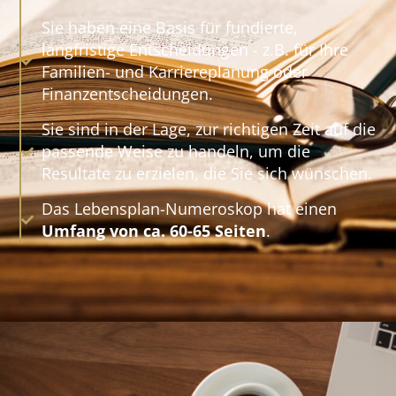
Sie haben eine Basis für fundierte,
langfristige Entscheidungen - z.B. für Ihre
Familien- und Karriereplanung oder
Finanzentscheidungen.
Sie sind in der Lage, zur richtigen Zeit auf die
passende Weise zu handeln, um die
Resultate zu erzielen, die Sie sich wünschen.
Das Lebensplan-Numeroskop hat einen
Umfang von ca. 60-65 Seiten
.