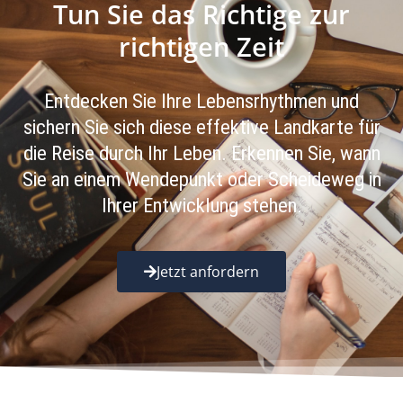
Tun Sie das Richtige zur
richtigen Zeit
Entdecken Sie Ihre Lebensrhythmen und
sichern Sie sich diese effektive Landkarte für
die Reise durch Ihr Leben. Erkennen Sie, wann
Sie an einem Wendepunkt oder Scheideweg in
Ihrer Entwicklung stehen.
Jetzt anfordern