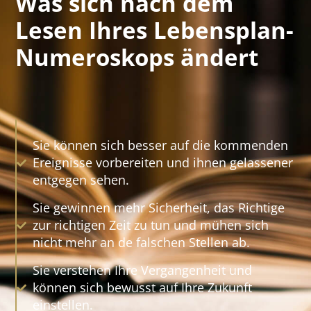
Was sich nach dem
Lesen Ihres Lebensplan-
Numeroskops ändert
Sie können sich besser auf die kommenden
Ereignisse vorbereiten und ihnen gelassener
entgegen sehen.
Sie gewinnen mehr Sicherheit, das Richtige
zur richtigen Zeit zu tun und mühen sich
nicht mehr an de falschen Stellen ab.
Sie verstehen Ihre Vergangenheit und
können sich bewusst auf Ihre Zukunft
einstellen.