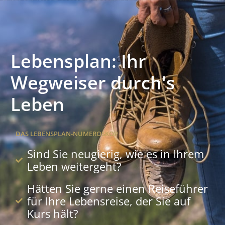
Lebensplan: Ihr
Wegweiser durch's
Leben
DAS LEBENSPLAN-NUMEROSKOP
Sind Sie neugierig, wie es in Ihrem
Leben weitergeht?
Hätten Sie gerne einen Reiseführer
für Ihre Lebensreise, der Sie auf
Kurs hält?